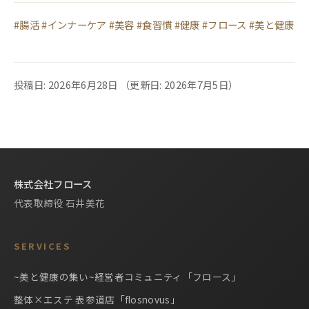
#腸活 #インナーケア #美容 #食習慣 #健康 #フロース #美と健康
投稿日: 2026年6月28日
（更新日: 2026年7月5日）
株式会社フロース
代表取締役 石井美花
SERVICES
~美と健康の集い~経営者コミュニティ「フロース」
整体×エステ 表参道店「flosnovus」