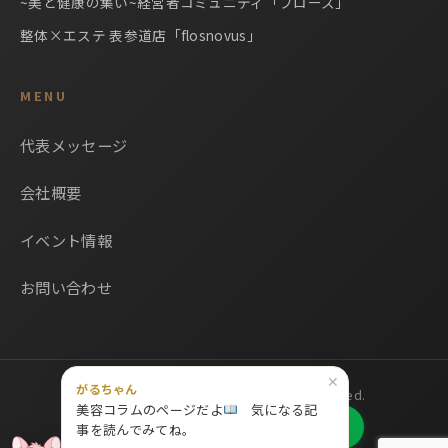
~美と健康の集い~経営者コミュニティ「フロース」
整体×エステ 表参道店「flosnovus」
MENU
代表メッセージ
会社概要
イベント情報
お問い合わせ
✕
がるちゃん
© 2026 株式会社フロース All Rights Reserved.
美容コラムのページだよ
気になる記
LINE公式アカウント追加
事を読んでみてね。